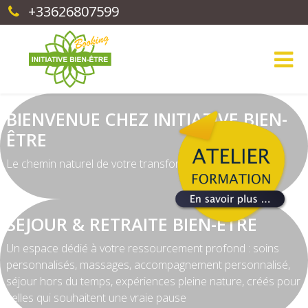
+33626807599
BIENVENUE CHEZ INITIATIVE BIEN-
ÊTRE
Le chemin naturel de votre transformation intérieure.
SEJOUR & RETRAITE BIEN-ÊTRE
Un espace dédié à votre ressourcement profond : soins
personnalisés, massages, accompagnement personnalisé,
séjour hors du temps, expériences pleine nature, créés pour
celles qui souhaitent une vraie pause